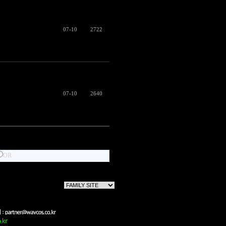
07-10
2722
07-10
2640
OR