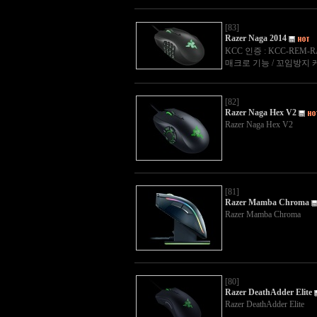
[83]
Razer Naga 2014
KCC 인증 : KCC-REM-RA
매크로 기능 / 꼬임방지 케이
[82]
Razer Naga Hex V2
Razer Naga Hex V2
[81]
Razer Mamba Chroma
Razer Mamba Chroma
[80]
Razer DeathAdder Elite
Razer DeathAdder Elite