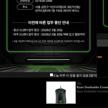
Blade
Mice
이미지
Mouse mat
Keyboards & Keypads
[89]
Razer Basilisk
Audio
Razer Basilisk
ETC
Wearables
오늘 하루 이 창을 열지 않음
[닫기]
[88]
Razer Deathadder Essent
Razer Deathadder Essential