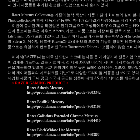
서 인기 제품들을 추가한 완성된 라인업으로 다시 출시되었다
.
Razer Mercury Collection
는 기존의 블랙 색상의 제품과 달리 화이트와 실버 컬
Plink Collection
과 함께 제품의 성능뿐만 아니라 스타일의 다양성으로 게임 환경에
이번에 출시된 제품 라인업은 인기 제품으로 구성되어 마우스 제품으로는
FP
인이 돋보이는 무선 마우스
Atheris,
키보드 제품으로는 가장 빠른 광축 키보드
Hu
Lite Stealth US
가 포함되었다
.
그리고 레이저 크로마가 돋보이는 마우스 패드
Goli
크
Seiren X,
게이밍 헤드셋
Kraken
과
USB
허브와 크로마 기능이 장착된 헤드셋 
품으로는 유일하게 컨트롤러인
Raiju Tournament Edition
가 포함되어 많은 소비자
레이저
(RAZER)
사는 미국 샌프란시스코에 본사를 둔 게이밍기어 전문기업으
어 업계를 리드하고 있는 기업이다
.
전 세계
3500
만 이상의 게이머에게 하드웨어
션을 제공하고 있으며
, PC
기반의 게이밍은 물론 플레이스테이션
, XBOX,
모바일
대의 게이머들과의 네트워크를 기반으로 다양한 프리미엄 제품을 선보이고 있다
다양한 제품의 국내 공급과 국내 공급된 정품에 대해
AS
등의 서비스를 제공하고
< RAZER GAMING PRODUCT >
Razer Atheris Mercury
http://prod.danawa.com/info/?pcode=8603342
Razer Basilisk Mercury
http://prod.danawa.com/info/?pcode=8603108
Razer Goliathus Extended Chroma Mercury
http://prod.danawa.com/info/?pcode=8604410
Razer BlackWidow Lite Mercury
http://prod.danawa.com/info/?pcode=8603834