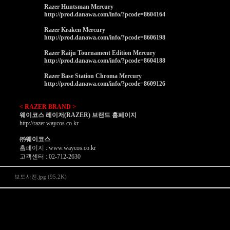
Razer Huntsman Mercury
http://prod.danawa.com/info/?pcode=8604164
Razer Kraken Mercury
http://prod.danawa.com/info/?pcode=8606198
Razer Raiju Tournament Edition Mercury
http://prod.danawa.com/info/?pcode=8604188
Razer Base Station Chroma Mercury
http://prod.danawa.com/info/?pcode=8609126
< RAZER BRAND >
웨이코스 레이저
(RAZER)
브랜드 홈페이지
http://razer.waycos.co.kr
㈜웨이코스
홈페이지
:
www.waycos.co.kr
고객센터
: 02-712-2630
보도사진.jpg (95.2K)