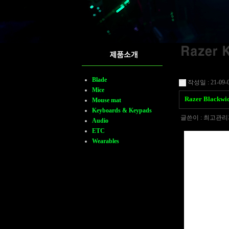
Blade
작성일 : 21-09-0
Mice
Razer Blackwi
Mouse mat
Keyboards & Keypads
글쓴이 :
최고관리
Audio
ETC
Wearables