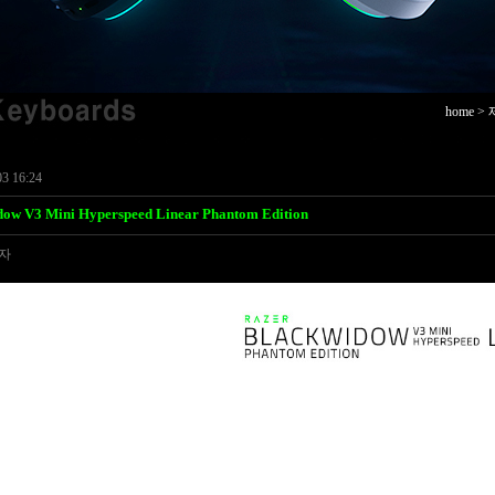
home > 
3 16:24
dow V3 Mini Hyperspeed Linear Phantom Edition
자