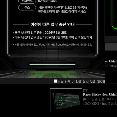
Blade
Mice
이미지
Mouse mat
Keyboards & Keypads
[74]
Razer Blackwidow Ultim
Audio
Razer Blackwidow Ultima
ETC
Wearables
오늘 하루 이 창을 열지 않음
[닫기]
[73]
Razer Blackwidow Ultim
[KCC 인증 번호 : RAZ-R
1000Hz폴링 / 1ms 응