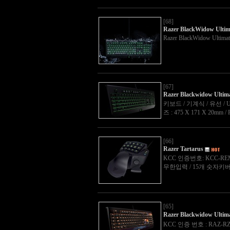
[68]
Razer BlackWidow Ultim
Razer BlackWidow Ultima
[67]
Razer Blackwidow Ultim
키보드 / 기계식 / 유선 / 
즈 : 475 X 171 X 20mm
[66]
Razer Tartarus
KCC 인증번호: KCC-REM-
무한입력 / 15개 숫자키버튼
[65]
Razer Blackwidow Ul
KCC 인증 번호 : RAZ-RZ