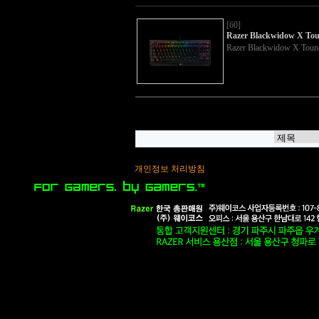
[60]
Razer Blackwidow X To
Razer Blackwidow X Toun
개인정보 처리방침