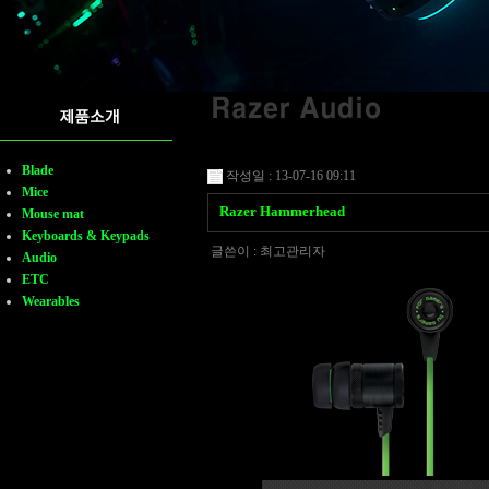
Blade
작성일 : 13-07-16 09:11
Mice
Razer Hammerhead
Mouse mat
Keyboards & Keypads
글쓴이 :
최고관리자
Audio
ETC
Wearables