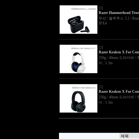
[3]
Razer Hammerhead True
무선 / 블루투스 5.2 / Ra
IPX4
[2]
Razer Kraken X For Cons
250g / 40mm 드라이버 / 
이 : 1.3m
[1]
Razer Kraken X For Con
250g / 40mm 드라이버 / 
이 : 1.3m