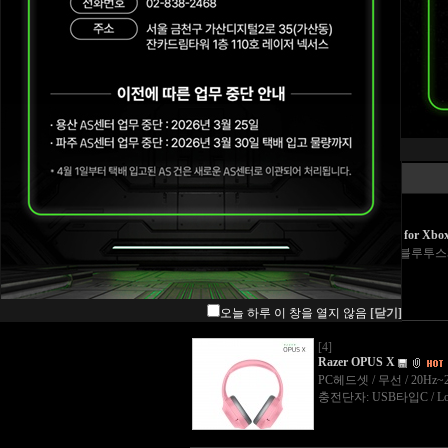
Blade
Mice
이미지
Mouse mat
Keyboards & Keypads
[5]
Razer Kaira Pro for Xbo
Audio
블루투스버전 : 블루투스5.0
ETC
Wearables
오늘 하루 이 창을 열지 않음
[닫기]
[4]
Razer OPUS X
PC헤드셋 / 무선 / 20Hz
충전단자: USB타입C / L