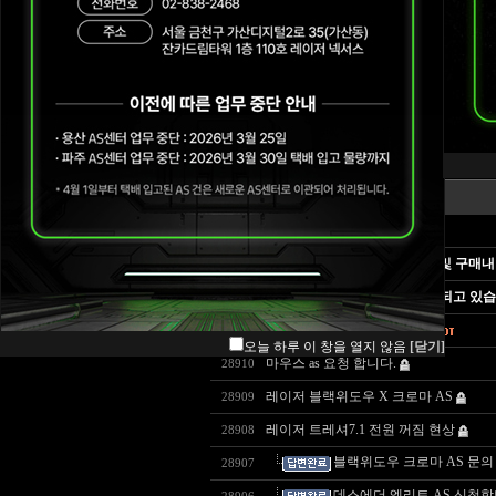
공지사항
센터위치 및 연락처
번호
A/S 정책
구매내역 예시 안내
Blade A/S 정책
FAQ
게시물의 답변 검색하는 방법 및 구매내
질문게시판
Razer 상담 및 AS가 많이 지연되고 있
문의하시기 전에 읽어주세요
오늘 하루 이 창을 열지 않음
[닫기]
마우스 as 요청 합니다.
28910
레이저 블랙위도우 X 크로마 AS
28909
레이저 트레셔7.1 전원 꺼짐 현상
28908
블랙위도우 크로마 AS 문의
28907
데스에더 엘리트 AS 신청합