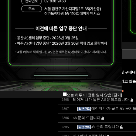
공지사항
센터위치 및 연락처
번호
A/S 정책
구매내역 예시 안내
Blade A/S 정책
FAQ
게시물의 답변 검색하는 방법 및 구매내
질문게시판
Razer 상담 및 AS가 많이 지연되고 있
문의하시기 전에 읽어주세요
오늘 하루 이 창을 열지 않음
[닫기]
레이저 나가 몰튼 AS 문의드립니다.
2808
레이저 나가 몰튼 AS 문의
2807
a/s 문의 드립니다
2806
a/s 문의 드립니다
2805