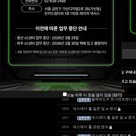
공지사항
센터위치 및 연락처
번호
A/S 정책
구매내역 예시 안내
Blade A/S 정책
FAQ
게시물의 답변 검색하는 방법 및 구매내
질문게시판
Razer 상담 및 AS가 많이 지연되고 있
문의하시기 전에 읽어주세요
오늘 하루 이 창을 열지 않음
[닫기]
블랙위도우 토너먼트에디션
5899
데스애더 휠 질문 및 as 문의
5898
데스애더 휠 질문 및 as 문의
5897
데스에더 휠 관련 문의
5896
데스에더 휠 관련 문의