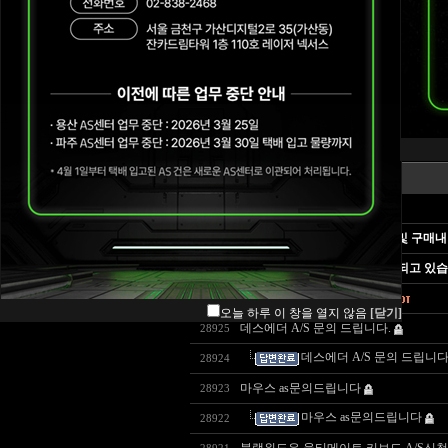
공지사항
센터위치 및 연락처
번호
A/S 정책
구매내역 예시 안내
Blade A/S 정책
FAQ
게시물의 답변 검색하는 방법 및 구매내
질문게시판
Razer 상담 및 AS가 많이 지연되고 있
문의하시기 전에 읽어주세요
오늘 하루 이 창을 열지 않음
[닫기]
데스에더 A/S 문의 드립니다.
28925
데스에더 A/S 문의 드립니다
28924
마우스 as문의드립니다
28923
마우스 as문의드립니다
28922