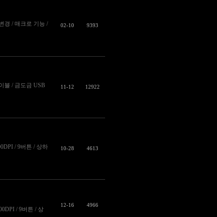
I 변경 / 매크로 기능 /
02-10
9393
 케이블 / 금도금 USB
11-12
12922
00DPI / 9버튼 / 상하
10-28
4613
12-16
4966
0DPI / 9버튼 / 상