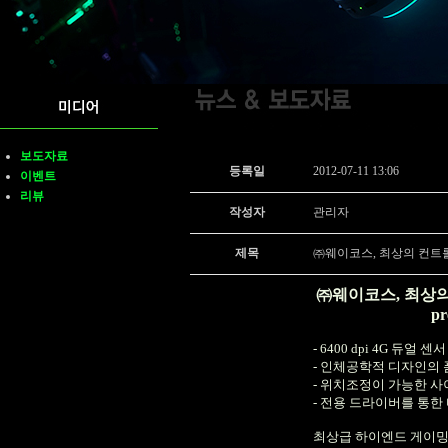
보도자료
등록일
2012-07-11 13:06
이벤트
리뷰
작성자
관리자
제목
㈜웨이코스, 최상의 컨트롤과 
㈜웨이코스
,
최상의
pr
- 6400 dpi 4G
듀얼 센서
-
인체공학적 디자인의 
-
위치조정이 가능한 사
-
전용 드라이버를 통한
최상급 하이엔드 게이밍